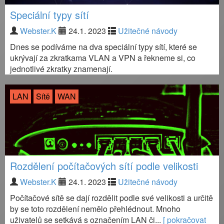
Speciální typy sítí
Webster.K
24.1. 2023
Užitečné návody
Dnes se podíváme na dva speciální typy sítí, které se
ukrývají za zkratkama VLAN a VPN a řekneme si, co
jednotlivé zkratky znamenají.
LAN
Sítě
WAN
Rozdělení počítačových sítí podle velikosti
Webster.K
24.1. 2023
Užitečné návody
Počítačové sítě se dají rozdělit podle své velikosti a určitě
by se toto rozdělení nemělo přehlédnout. Mnoho
uživatelů se setkává s označením LAN či...
[ pokračovat