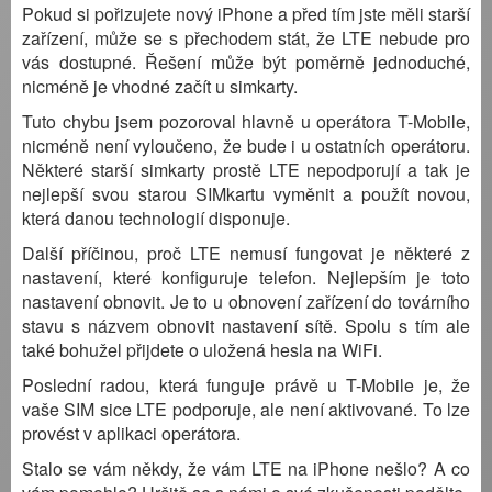
Pokud si pořizujete nový iPhone a před tím jste měli starší
zařízení, může se s přechodem stát, že LTE nebude pro
vás dostupné. Řešení může být poměrně jednoduché,
nicméně je vhodné začít u simkarty.
Tuto chybu jsem pozoroval hlavně u operátora T-Mobile,
nicméně není vyloučeno, že bude i u ostatních operátoru.
Některé starší simkarty prostě LTE nepodporují a tak je
nejlepší svou starou SIMkartu vyměnit a použít novou,
která danou technologií disponuje.
Další příčinou, proč LTE nemusí fungovat je některé z
nastavení, které konfiguruje telefon. Nejlepším je toto
nastavení obnovit. Je to u obnovení zařízení do továrního
stavu s názvem obnovit nastavení sítě. Spolu s tím ale
také bohužel přijdete o uložená hesla na WiFi.
Poslední radou, která funguje právě u T-Mobile je, že
vaše SIM sice LTE podporuje, ale není aktivované. To lze
provést v aplikaci operátora.
Stalo se vám někdy, že vám LTE na iPhone nešlo? A co