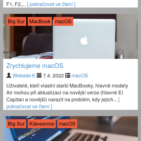
F1, F2,...
[ pokračovat ve čtení ]
Big Sur
MacBook
macOS
Zrychlujeme macOS
Webster.K
7.4. 2022
macOS
Uživatelé, kteří vlastní starší MacBooky, hlavně modely
Air mohou při aktualizaci na novější verze (hlavně El
Capitan a novější) narazit na problém, kdy jejich...
[
pokračovat ve čtení ]
Big Sur
Klávesnice
macOS