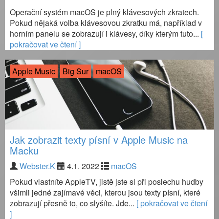
Operační systém macOS je plný klávesových zkratech.
Pokud nějaká volba klávesovou zkratku má, například v
horním panelu se zobrazují i klávesy, díky kterým tuto...
[
pokračovat ve čtení ]
Apple Music
Big Sur
macOS
Jak zobrazit texty písní v Apple Music na
Macku
Webster.K
4.1. 2022
macOS
Pokud vlastníte AppleTV, jistě jste si při poslechu hudby
všimli jedné zajímavé věci, kterou jsou texty písní, které
zobrazují přesně to, co slyšíte. Jde...
[ pokračovat ve čtení
]