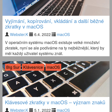
Vyjímání, kopírování, vkládání a další běžné
zkratky v macOS
Webster.K
6.4. 2022
macOS
V operačním systému macOS existuje velké množství
zkratek, nyní se ale podíváme na ty nejběžnější, který by
měl každý uživatel systému znát.
Big Sur
Klávesnice
macOS
Klávesové zkratky v macOS – význam znaků
Webster.K
5.1. 2022
macOS