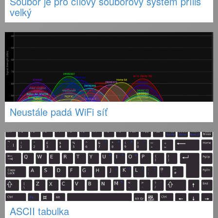
Soubor je pro cílový souborový systém příliš
velký
Neustále padá WiFi síť
ASCII tabulka