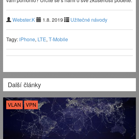
vám pomohlo? Určitě se s námi o své zkušenosti podělte.
Webster.K
1.8. 2019
Užitečné návody
Tagy:
iPhone
,
LTE
,
T-Mobile
Další články
VLAN
VPN