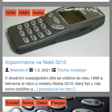
GSM
NiMH
Nokia
Vzpomínáme na Nokii 3210
Webster.K
1.3. 2021
Trocha nostalgie
V dnešním nostalgickém díle se vrátíme do roku 1999 a
řekneme si něco o modelu Nokia 3210, který byl u nás
velmi rozšířen a...
[ pokračovat ve čtení ]
Eurotel
Nokia
Oskar
Paegas