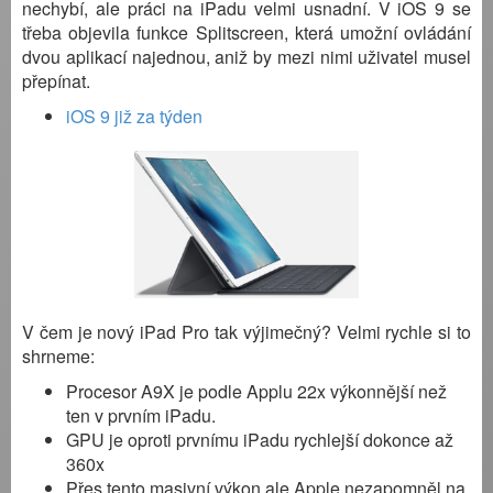
nechybí, ale práci na iPadu velmi usnadní. V iOS 9 se
třeba objevila funkce Splitscreen, která umožní ovládání
dvou aplikací najednou, aniž by mezi nimi uživatel musel
přepínat.
iOS 9 již za týden
V čem je nový iPad Pro tak výjimečný? Velmi rychle si to
shrneme:
Procesor A9X je podle Applu 22x výkonnější než
ten v prvním iPadu.
GPU je oproti prvnímu iPadu rychlejší dokonce až
360x
Přes tento masivní výkon ale Apple nezapomněl na