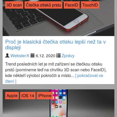
3D scan
Čtečka otisků prstu
FaceID
TouchID
Proč je klasická čtečka otisku lepší než ta v
displeji
Webster.K
6.12. 2020
Zprávy
Trend posledních let je mít zařízení se čtečkou otisku
prstů (pomineme teď na chvilku 3D scan nebo FaceID),
kde někteří výrobci pokročili a místo...
[ pokračovat ve
čtení ]
Apple
iOS 14
iPhone