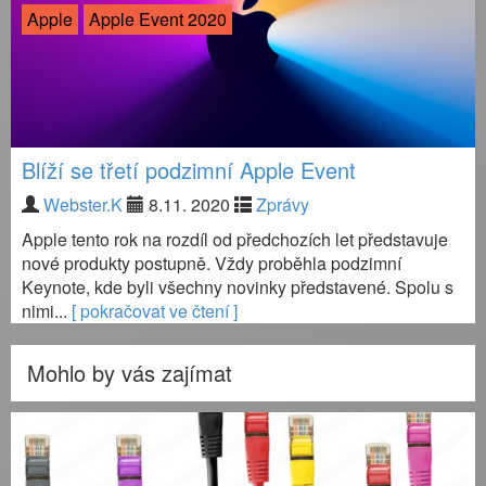
Apple
Apple Event 2020
Blíží se třetí podzimní Apple Event
Webster.K
8.11. 2020
Zprávy
Apple tento rok na rozdíl od předchozích let představuje
nové produkty postupně. Vždy proběhla podzimní
Keynote, kde byli všechny novinky představené. Spolu s
nimi...
[ pokračovat ve čtení ]
Mohlo by vás zajímat