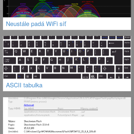
Neustále padá WiFi síť
ASCII tabulka