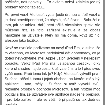
počítače, nefungovaly… To ovšem nebyl zdaleka jediný
problém tohoto tabletu…
Po první verzi Microsoft vydal ještě druhou a třetí verzi a
je dost pravděpodobné, že chystá ještě čtvrtou. Bohužel o
tom, jak se tabletu daří, není příliš oficiálních zpráv. Ale
můžeme říct, že toto zařízení existuje a že občas
narazíme na uživatele, který ho má doma, když už nic,
alespoň jako těžítko.
Když se nyní ale podíváme na nový iPad Pro, zjistíme, že
to všechno, co Microsoft nedokázal dát dohromady, co je
doteď nevychytané, měl Apple už při uvedení v nejlepším
pořádku. Velký iPad Pro má ušlapanou cestičku, díky
které si snadno najde cestu k uživatelům, a to i přes svou
vyšší cenu. Proč tomu tak je? Když Microsoft vytvořil první
Surface, přišel k tomu i jejich obchod, na kterém měly být
aplikace… ano, měly… Surface si totiž vytvořil svůj,
řekněme prostor v obchodě Microsoftu a ten hrozně moc
počítal s tím, že uživatelé své aplikace nadšeně přepíšou
i pro toto zařízení, ale ve většině případů se tak dodnes
nestalo.