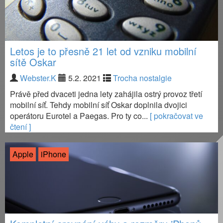
Letos je to přesně 21 let od vzniku mobilní
sítě Oskar
Webster.K
5.2. 2021
Trocha nostalgie
Právě před dvaceti jedna lety zahájila ostrý provoz třetí
mobilní síť. Tehdy mobilní síť Oskar doplnila dvojici
operátoru Eurotel a Paegas. Pro ty co...
[ pokračovat ve
čtení ]
Apple
iPhone