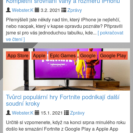
Kompletní srovnání váhy a rozměru iPhonů
Webster.K
3.2. 2021
Zprávy
Přemýšleli jste někdy nad tím, který iPhone je nejlehčí,
nebo naopak, který v kapse opravdu poznáte? Připravili
jsme si pro vás jednoduchou tabulku, kde...
[ pokračovat
ve čtení ]
App Store
Apple
Epic Games
Google
Google Play
Tvůrci populární hry Fortnite podnikají další
soudní kroky
Webster.K
15.1. 2021
Zprávy
Určitě si vzpomenete, když na konci srpna minulého roku
došlo ke smazání Fortnite z Google Play a Apple App