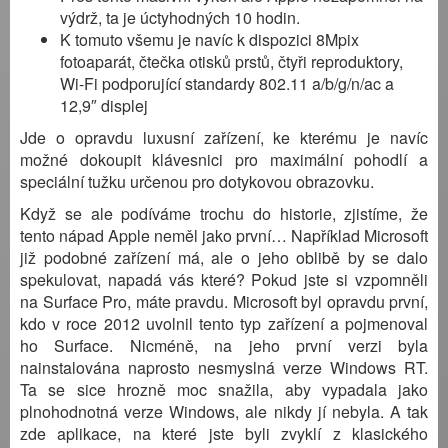
výdrž, ta je úctyhodných 10 hodin.
K tomuto všemu je navíc k dispozici 8Mpix
fotoaparát, čtečka otisků prstů, čtyři reproduktory,
Wi-Fi podporující standardy 802.11 a/b/g/n/ac a
12,9″ displej
Jde o opravdu luxusní zařízení, ke kterému je navíc
možné dokoupit klávesnici pro maximální pohodlí a
speciální tužku určenou pro dotykovou obrazovku.
Když se ale podíváme trochu do historie, zjistíme, že
tento nápad Apple neměl jako první… Například Microsoft
již podobné zařízení má, ale o jeho oblibě by se dalo
spekulovat, napadá vás které? Pokud jste si vzpomněli
na Surface Pro, máte pravdu. Microsoft byl opravdu první,
kdo v roce 2012 uvolnil tento typ zařízení a pojmenoval
ho Surface. Nicméně, na jeho první verzi byla
nainstalována naprosto nesmyslná verze Windows RT.
Ta se sice hrozně moc snažila, aby vypadala jako
plnohodnotná verze Windows, ale nikdy jí nebyla. A tak
zde aplikace, na které jste byli zvyklí z klasického