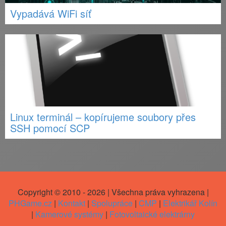
Vypadává WiFi síť
Linux terminál – kopírujeme soubory přes
SSH pomocí SCP
Copyright © 2010 - 2026 | Všechna práva vyhrazena |
PHGame.cz
|
Kontakt
|
Spolupráce
|
CMP
|
Elektrikář Kolín
|
Kamerové systémy
|
Fotovoltaické elektrárny