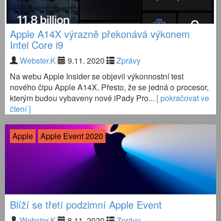
Apple A14X výrazně překonává výkonem
Intel Core i9
Webster.K
9.11. 2020
Zprávy
Na webu Apple Insider se objevil výkonnostní test
nového čipu Apple A14X. Přesto, že se jedná o procesor,
kterým budou vybaveny nové iPady Pro...
[ pokračovat ve
čtení ]
Apple
Apple Event 2020
Blíží se třetí podzimní Apple Event
Webster.K
8.11. 2020
Zprávy