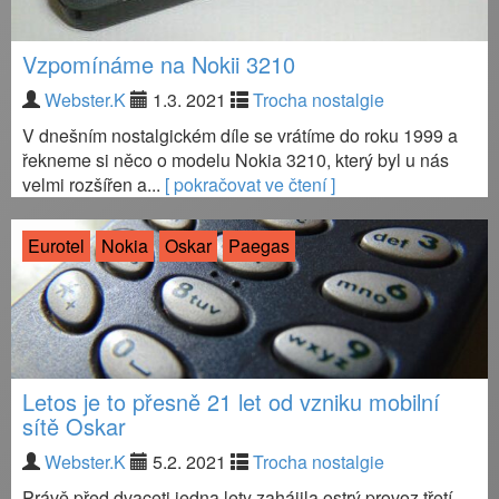
Vzpomínáme na Nokii 3210
Webster.K
1.3. 2021
Trocha nostalgie
V dnešním nostalgickém díle se vrátíme do roku 1999 a
řekneme si něco o modelu Nokia 3210, který byl u nás
velmi rozšířen a...
[ pokračovat ve čtení ]
Eurotel
Nokia
Oskar
Paegas
Letos je to přesně 21 let od vzniku mobilní
sítě Oskar
Webster.K
5.2. 2021
Trocha nostalgie
Právě před dvaceti jedna lety zahájila ostrý provoz třetí