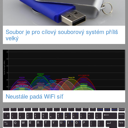
Soubor je pro cílový souborový systém příliš
velký
Neustále padá WiFi síť