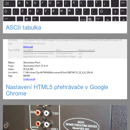
ASCII tabulka
Nastavení HTML5 přehrávače v Google
Chrome