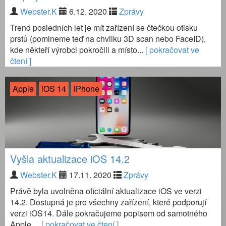
Webster.K
6.12. 2020
Zprávy
Trend posledních let je mít zařízení se čtečkou otisku
prstů (pomineme teď na chvilku 3D scan nebo FaceID),
kde někteří výrobci pokročili a místo...
[ pokračovat ve
čtení ]
Apple
iOS 14
iPhone
Vyšla aktualizace iOS 14.2
Webster.K
17.11. 2020
Zprávy
Právě byla uvolněna oficiální aktualizace iOS ve verzi
14.2. Dostupná je pro všechny zařízení, které podporují
verzi iOS14. Dále pokračujeme popisem od samotného
Apple,...
[ pokračovat ve čtení ]