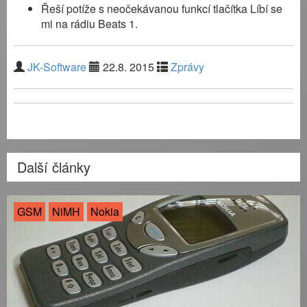
Řeší potíže s neočekávanou funkcí tlačítka Líbí se
mi na rádiu Beats 1.
JK-Software
22.8. 2015
Zprávy
Další články
GSM
NiMH
Nokia