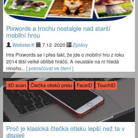
Pixwords a trochu nostalgie nad starší
mobilní hrou
Webster.K
7.12. 2020
Zprávy
Hra Pixwords se i přes fakt, že jde o mobilní hru z roku
2014 těší velké oblibě hráčů. A neustále na ni hledá
mnoho...
[ pokračovat ve čtení ]
3D scan
Čtečka otisků prstu
FaceID
TouchID
Proč je klasická čtečka otisku lepší než ta v
displeji