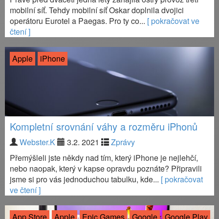
mobilní síť. Tehdy mobilní síť Oskar doplnila dvojici
operátoru Eurotel a Paegas. Pro ty co...
[ pokračovat ve
čtení ]
Apple
iPhone
Kompletní srovnání váhy a rozměru iPhonů
Webster.K
3.2. 2021
Zprávy
Přemýšleli jste někdy nad tím, který iPhone je nejlehčí,
nebo naopak, který v kapse opravdu poznáte? Připravili
jsme si pro vás jednoduchou tabulku, kde...
[ pokračovat
ve čtení ]
App Store
Apple
Epic Games
Google
Google Play