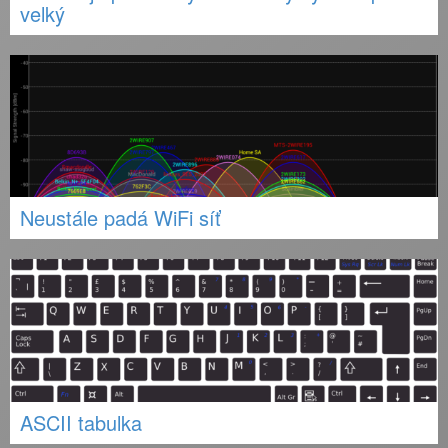
velký
Neustále padá WiFi síť
ASCII tabulka