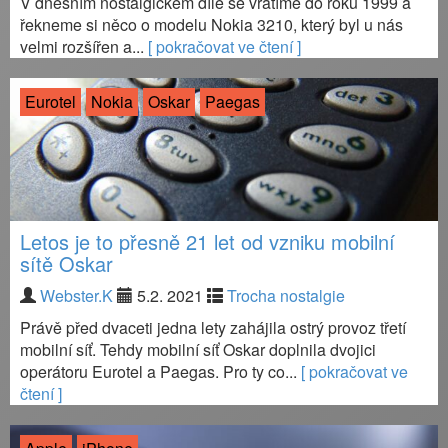
V dnešním nostalgickém díle se vrátíme do roku 1999 a
řekneme si něco o modelu Nokia 3210, který byl u nás
velmi rozšířen a...
[ pokračovat ve čtení ]
Eurotel
Nokia
Oskar
Paegas
Letos je to přesně 21 let od vzniku mobilní
sítě Oskar
Webster.K
5.2. 2021
Trocha nostalgie
Právě před dvaceti jedna lety zahájila ostrý provoz třetí
mobilní síť. Tehdy mobilní síť Oskar doplnila dvojici
operátoru Eurotel a Paegas. Pro ty co...
[ pokračovat ve
čtení ]