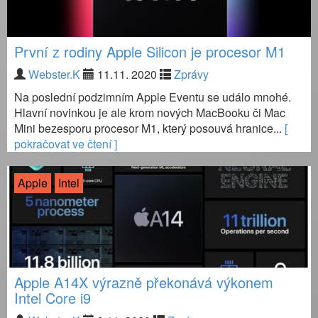
První z rodiny Apple Silicon je procesor M1
Webster.K
11.11. 2020
Zprávy
Na poslední podzimním Apple Eventu se událo mnohé.
Hlavní novinkou je ale krom nových MacBooku či Mac
Mini bezesporu procesor M1, který posouvá hranice...
[
pokračovat ve čtení ]
Apple
Intel
Apple A14X výrazně překonává výkonem
Intel Core i9