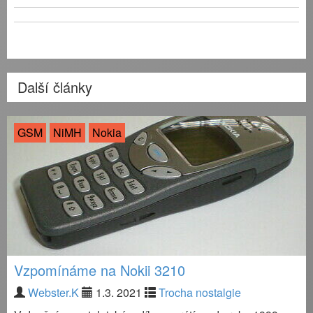
Další články
GSM
NiMH
Nokia
Vzpomínáme na Nokii 3210
Webster.K
1.3. 2021
Trocha nostalgie