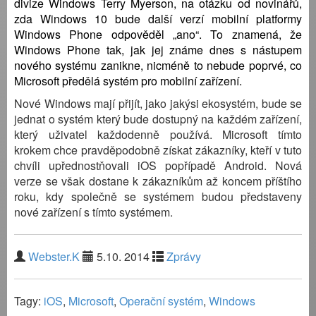
divize Windows Terry Myerson, na otázku od novinářů,
zda Windows 10 bude další verzí mobilní platformy
Windows Phone odpověděl „ano“. To znamená, že
Windows Phone tak, jak jej známe dnes s nástupem
nového systému zanikne, nicméně to nebude poprvé, co
Microsoft předělá systém pro mobilní zařízení.
Nové Windows mají přijít, jako jakýsi ekosystém, bude se
jednat o systém který bude dostupný na každém zařízení,
který uživatel každodenně používá. Microsoft tímto
krokem chce pravděpodobně získat zákazníky, kteří v tuto
chvíli upřednostňovali iOS popřípadě Android. Nová
verze se však dostane k zákazníkům až koncem příštího
roku, kdy společně se systémem budou představeny
nové zařízení s tímto systémem.
Webster.K
5.10. 2014
Zprávy
Tagy:
iOS
,
Microsoft
,
Operační systém
,
Windows