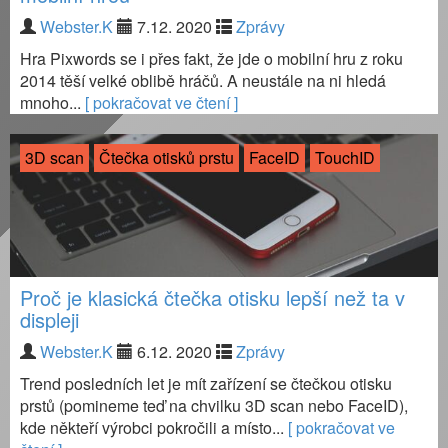
Webster.K
7.12. 2020
Zprávy
Hra Pixwords se i přes fakt, že jde o mobilní hru z roku
2014 těší velké oblibě hráčů. A neustále na ni hledá
mnoho...
[ pokračovat ve čtení ]
3D scan
Čtečka otisků prstu
FaceID
TouchID
Proč je klasická čtečka otisku lepší než ta v
displeji
Webster.K
6.12. 2020
Zprávy
Trend posledních let je mít zařízení se čtečkou otisku
prstů (pomineme teď na chvilku 3D scan nebo FaceID),
kde někteří výrobci pokročili a místo...
[ pokračovat ve