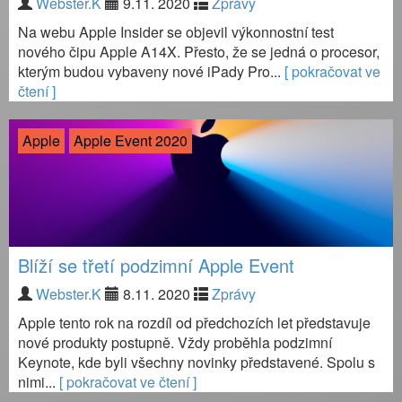
Webster.K
9.11. 2020
Zprávy
Na webu Apple Insider se objevil výkonnostní test
nového čipu Apple A14X. Přesto, že se jedná o procesor,
kterým budou vybaveny nové iPady Pro...
[ pokračovat ve
čtení ]
Apple
Apple Event 2020
Blíží se třetí podzimní Apple Event
Webster.K
8.11. 2020
Zprávy
Apple tento rok na rozdíl od předchozích let představuje
nové produkty postupně. Vždy proběhla podzimní
Keynote, kde byli všechny novinky představené. Spolu s
nimi...
[ pokračovat ve čtení ]