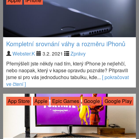
Apple
iPhone
Kompletní srovnání váhy a rozměru iPhonů
Webster.K
3.2. 2021
Zprávy
Přemýšleli jste někdy nad tím, který iPhone je nejlehčí,
nebo naopak, který v kapse opravdu poznáte? Připravili
jsme si pro vás jednoduchou tabulku, kde...
[ pokračovat
ve čtení ]
App Store
Apple
Epic Games
Google
Google Play