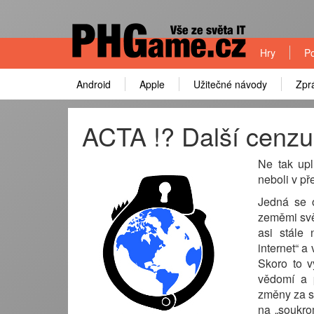
Hry
Po
Android
Apple
Užitečné návody
Zpr
ACTA !? Další cenzur
Ne tak upl
neboli v př
Jedná se o
zeměmi svě
asi stále
internet“ a
Skoro to v
vědomí a p
změny za s
na „soukro