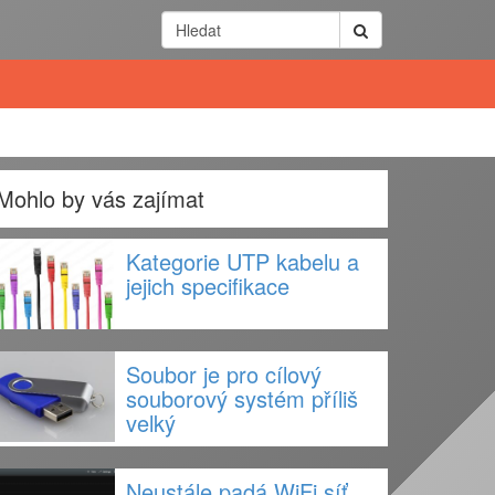
Mohlo by vás zajímat
Kategorie UTP kabelu a
jejich specifikace
Soubor je pro cílový
souborový systém příliš
velký
Neustále padá WiFi síť