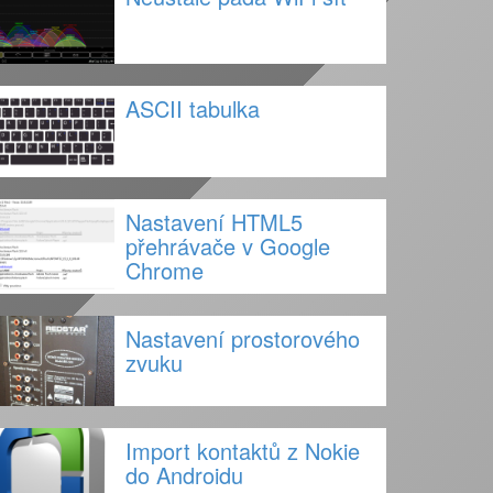
ASCII tabulka
Nastavení HTML5
přehrávače v Google
Chrome
Nastavení prostorového
zvuku
Import kontaktů z Nokie
do Androidu