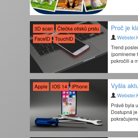
Proč je kl
3D scan
Čtečka otisků prstu
Webster.
FaceID
TouchID
Trend posled
(pomineme t
pokročili a m
Vyšla akt
Apple
iOS 14
iPhone
Webster.
Právě byla u
Dostupná je 
pokračujeme