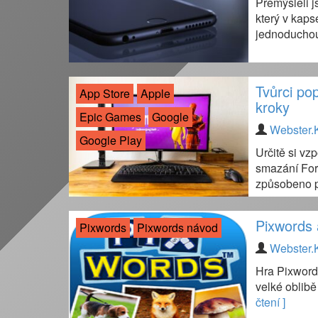
Přemýšleli j
který v kaps
jednoduchou
Tvůrci pop
App Store
Apple
kroky
Epic Games
Google
Webster.
Google Play
Určitě si vz
smazání For
způsobeno p
Pixwords 
Pixwords
Pixwords návod
Webster.
Hra Pixwords
velké oblibě
čtení ]