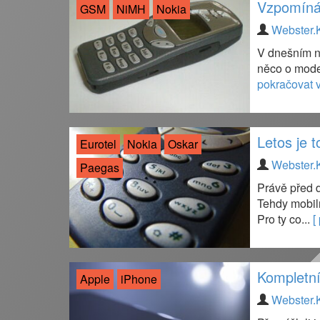
Vzpomíná
GSM
NiMH
Nokia
Webster.
V dnešním n
něco o model
pokračovat v
Letos je 
Eurotel
Nokia
Oskar
Webster.
Paegas
Právě před dv
Tehdy mobiln
Pro ty co...
[
Kompletní
Apple
iPhone
Webster.