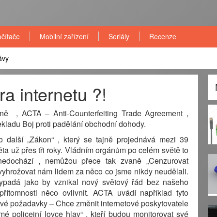
čítače
Mobilní zařízení
Seriály
Recenze
ávy
a internetu ?!
ně , ACTA – Anti-Counterfeiting Trade Agreement ,
ekladu Boj proti padělání obchodní dohody.
 další „Zákon“ , který se tajně projednává mezi 39
ta už přes tři roky. Vládním orgánům po celém světě to
 nedochází , nemůžou přece tak zvaně „Cenzurovat
 vyhrožovat nám lidem za něco co jsme nikdy neudělali.
ypadá jako by vznikal nový světový řád bez našeho
řítomnosti něco ovlivnit. ACTA uvádí například tyto
vé požadavky – Chce změnit internetové poskytovatele
mé policejní lovce hlav“ , kteří budou monitorovat své