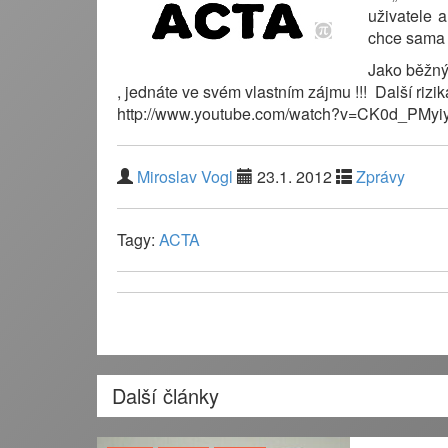
uživatele 
chce sama 
Jako běžný 
, jednáte ve svém vlastním zájmu !!! Další riz
http://www.youtube.com/watch?v=CK0d_PMyiy
Miroslav Vogl
23.1. 2012
Zprávy
Tagy:
ACTA
Další články