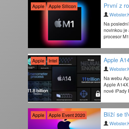
První z r
Apple
Apple Silicon
Webster.
Na poslední
novinkou je
procesor M1,
Apple A14
Apple
Intel
Webster.
Na webu Appl
Apple A14X.
nové iPady 
Blíží se 
Apple
Apple Event 2020
Webster.