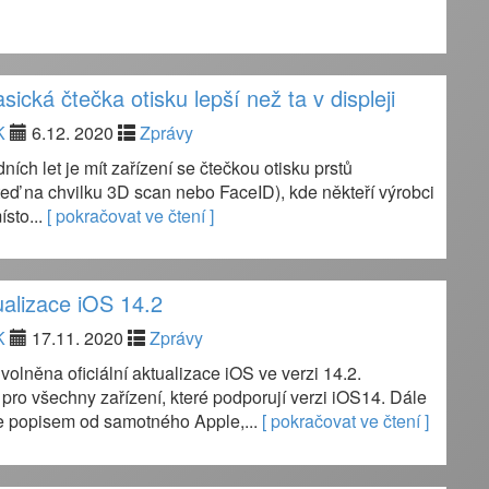
asická čtečka otisku lepší než ta v displeji
K
6.12. 2020
Zprávy
ních let je mít zařízení se čtečkou otisku prstů
eď na chvilku 3D scan nebo FaceID), kde někteří výrobci
ísto...
[ pokračovat ve čtení ]
ualizace iOS 14.2
K
17.11. 2020
Zprávy
volněna oficiální aktualizace iOS ve verzi 14.2.
pro všechny zařízení, které podporují verzi iOS14. Dále
 popisem od samotného Apple,...
[ pokračovat ve čtení ]