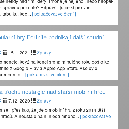
ste někdy nad tím, který iPhone je nejlehčí, nebo naopak,
e opravdu poznáte? Připravili jsme si pro vás
 tabulku, kde...
[ pokračovat ve čtení ]
ulární hry Fortnite podnikají další soudní
K
15.1. 2021
Zprávy
pomenete, když na konci srpna minulého roku došlo ke
tnite z Google Play a Apple App Store. Vše bylo
orušením...
[ pokračovat ve čtení ]
a trochu nostalgie nad starší mobilní hrou
K
7.12. 2020
Zprávy
 se i přes fakt, že jde o mobilní hru z roku 2014 těší
 hráčů. A neustále na ni hledá mnoho...
[ pokračovat ve