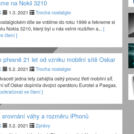
me na Nokii 3210
K
1.3. 2021
Trocha nostalgie
ostalgickém díle se vrátíme do roku 1999 a řekneme si
u Nokia 3210, který byl u nás velmi rozšířen a...
[
e čtení ]
to přesně 21 let od vzniku mobilní sítě Oskar
K
5.2. 2021
Trocha nostalgie
aceti jedna lety zahájila ostrý provoz třetí mobilní síť.
í síť Oskar doplnila dvojici operátoru Eurotel a Paegas.
 pokračovat ve čtení ]
 srovnání váhy a rozměru iPhonů
K
3.2. 2021
Zprávy