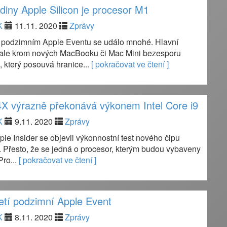
odiny Apple Silicon je procesor M1
K
11.11. 2020
Zprávy
 podzimním Apple Eventu se událo mnohé. Hlavní
 ale krom nových MacBooku či Mac Mini bezesporu
 který posouvá hranice...
[ pokračovat ve čtení ]
X výrazně překonává výkonem Intel Core i9
K
9.11. 2020
Zprávy
e Insider se objevil výkonnostní test nového čipu
 Přesto, že se jedná o procesor, kterým budou vybaveny
Pro...
[ pokračovat ve čtení ]
třetí podzimní Apple Event
K
8.11. 2020
Zprávy