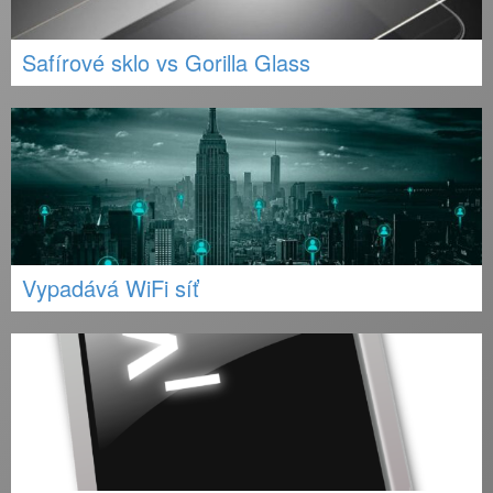
Safírové sklo vs Gorilla Glass
Vypadává WiFi síť