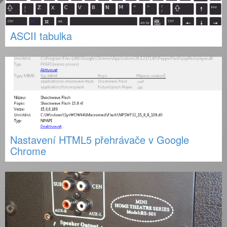
ASCII tabulka
Nastavení HTML5 přehrávače v Google
Chrome