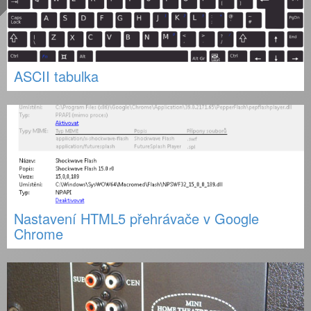
ASCII tabulka
Nastavení HTML5 přehrávače v Google
Chrome