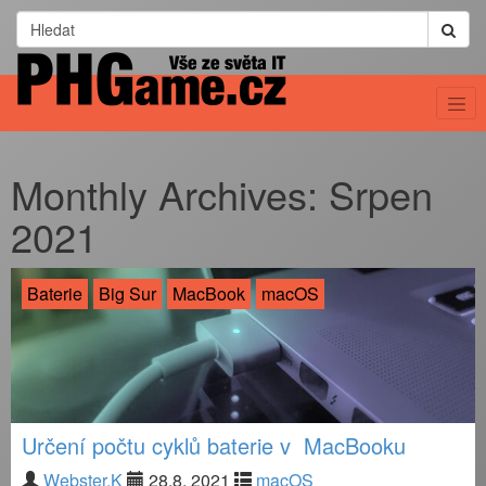
Monthly Archives:
Srpen
2021
Baterie
Big Sur
MacBook
macOS
Určení počtu cyklů baterie v MacBooku
Webster.K
28.8. 2021
macOS