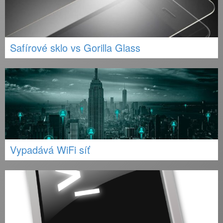
Safírové sklo vs Gorilla Glass
Vypadává WiFi síť