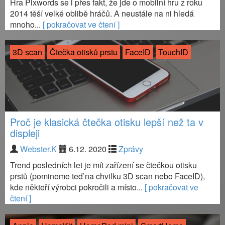
Hra Pixwords se i přes fakt, že jde o mobilní hru z roku
2014 těší velké oblibě hráčů. A neustále na ni hledá
mnoho...
[ pokračovat ve čtení ]
3D scan
Čtečka otisků prstu
FaceID
TouchID
Proč je klasická čtečka otisku lepší než ta v
displeji
Webster.K
6.12. 2020
Zprávy
Trend posledních let je mít zařízení se čtečkou otisku
prstů (pomineme teď na chvilku 3D scan nebo FaceID),
kde někteří výrobci pokročili a místo...
[ pokračovat ve
čtení ]