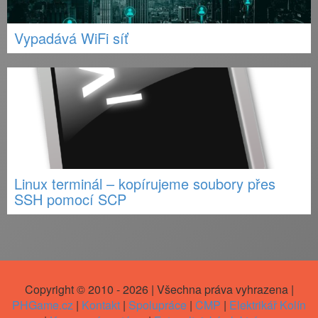
Vypadává WiFi síť
Linux terminál – kopírujeme soubory přes
SSH pomocí SCP
Copyright © 2010 - 2026 | Všechna práva vyhrazena |
PHGame.cz
|
Kontakt
|
Spolupráce
|
CMP
|
Elektrikář Kolín