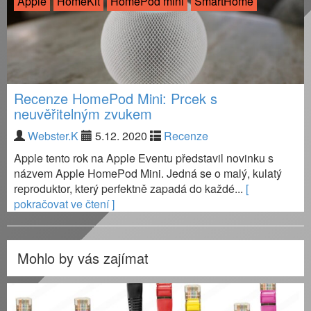
Apple
HomeKit
HomePod mini
SmartHome
Recenze HomePod Mini: Prcek s
neuvěřitelným zvukem
Webster.K
5.12. 2020
Recenze
Apple tento rok na Apple Eventu představil novinku s
názvem Apple HomePod Mini. Jedná se o malý, kulatý
reproduktor, který perfektně zapadá do každé...
[
pokračovat ve čtení ]
Mohlo by vás zajímat