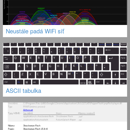
Neustále padá WiFi síť
ASCII tabulka